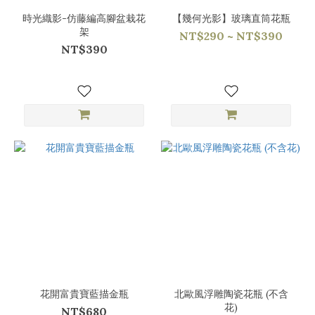
時光織影-仿藤編高腳盆栽花
【幾何光影】玻璃直筒花瓶
架
NT$290 ~ NT$390
NT$390
花開富貴寶藍描金瓶
北歐風浮雕陶瓷花瓶 (不含
花)
NT$680