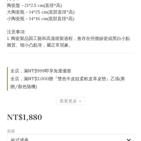
陶瓷盤－21*2.5 cm(直徑*高)
大陶瓷瓶－14*25 cm(底部直徑*高)
小陶瓷瓶－14*16 cm(底部直徑*高)
注意事項:
1. 陶瓷製品因工藝和高溫燒製過程，會存在些微缺瓷或黑白小點
雜質、细小凸點等，屬正常現象。
全店，滿NT$999即享免運優惠
全店，滿NT$3,000贈『雙色牛皮紋柔軟皮革桌墊』乙張(累
贈/顏色隨機)
查看更多
NT$1,880
規格