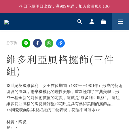
今日下單明日出貨．滿999免運，加入會員現折100
分享到
維多利亞風格擺飾(三件
組)
18世紀英國維多利亞女王在位期間（1837——1901年）形成的藝術
復辟的風氣，揚棄機械化的理性美學，重新詮釋了古典美學，形
成一種全新的對藝術價值的定義，這就是“維多利亞風格”。 這組
維多莉亞風格的陶瓷擺飾盤和花瓶是具有藝術氛圍的擺飾品。
<<陶瓷表面以冰裂細紋的工藝表現，花瓶不可裝水>> 
材質：陶瓷
尺寸：