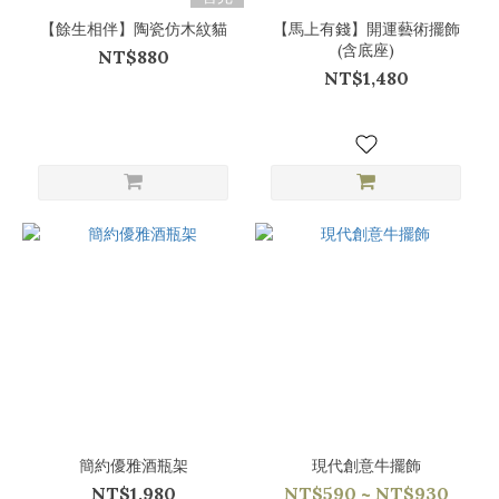
【餘生相伴】陶瓷仿木紋貓
【馬上有錢】開運藝術擺飾
(含底座)
NT$880
NT$1,480
簡約優雅酒瓶架
現代創意牛擺飾
NT$1,980
NT$590 ~ NT$930