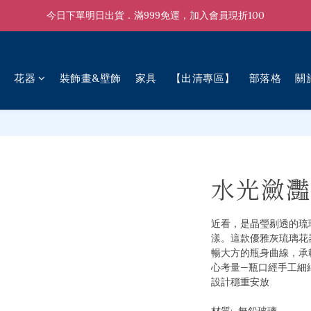
今日下單明日出貨．滿999免運，加入會員現折100
花器
裝飾畫&壁飾
家具
【出清專區】
部落格
關
水光瀲灩
近看，是晶瑩剔透的琉
漾。這款優雅灰琉璃花
暢大方的瓶身曲線，承
心考量—瓶口經手工細
設計穩重安放