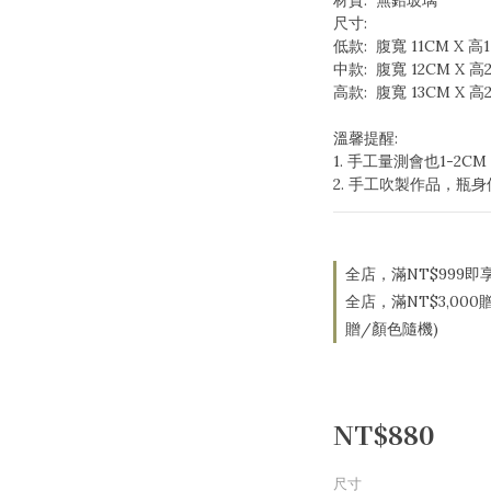
材質:  無鉛玻璃
尺寸:
低款:  腹寬 11CM X 高17
中款:  腹寬 12CM X 高21
高款:  腹寬 13CM X 高26
溫馨提醒:
1. 手工量測會也1-2
2. 手工吹製作品，瓶
全店，滿NT$999即
全店，滿NT$3,00
贈/顏色隨機)
NT$880
尺寸