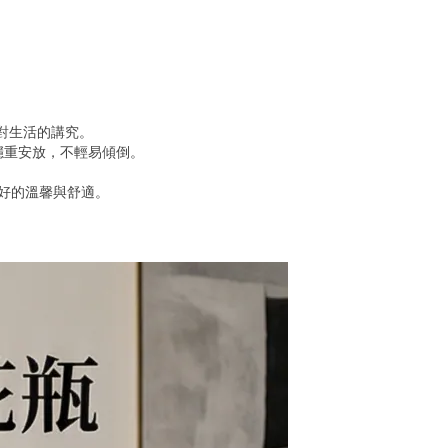
對生活的講究。
穩重安放，不輕易傾倒。
靜好的溫馨與舒適。