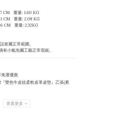
 CM   重量: 1.60 KG
 CM   重量: 2.08 KG
 CM   重量: 2.32KG
CM 誤差屬正常範圍。
身偶有小氣泡屬工藝正常瑕疵。
享免運優惠
0贈『雙色牛皮紋柔軟皮革桌墊』乙張(累
查看更多