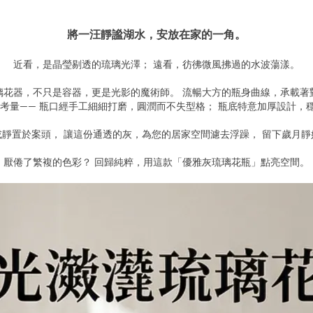
將一汪靜謐湖水，安放在家的一角。
近看，是晶瑩剔透的琉璃光澤； 遠看，彷彿微風拂過的水波蕩漾。
璃花器，不只是容器，更是光影的魔術師。 流暢大方的瓶身曲線，承載著
考量—— 瓶口經手工細細打磨，圓潤而不失型格； 瓶底特意加厚設計，
靜置於案頭， 讓這份通透的灰，為您的居家空間濾去浮躁， 留下歲月
厭倦了繁複的色彩？ 回歸純粹，用這款「優雅灰琉璃花瓶」點亮空間。