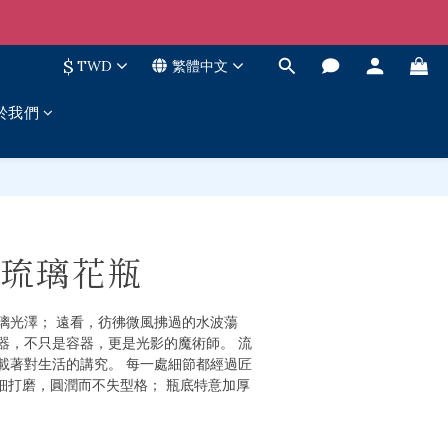
$
TWD
繁體中文
於我們
立即購買
琉璃花瓶
璃光澤； 遠看，彷彿微風拂過的水波蕩
器，不只是容器，更是光影的魔術師。 流
載著對生活的講究。 每一處細節都經過匠
細打磨，圓潤而不失型格； 瓶底特意加厚