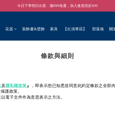
今日下單明日出貨．滿999免運，加入會員現折100
花器
裝飾畫&壁飾
家具
【出清專區】
部落格
關
條款與細則
款
隱私權政策
及
』
，即表示您已知悉並同意此約定條款之全部
權保護政策。
同意以電子文件作為意思表示之方法
。