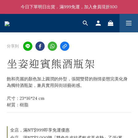
今日下單明日出貨．滿999免運，加入會員現折100
分享到
坐姿迎賓熊酒瓶架
飽和亮麗的顏色加上圓潤的外型，張開雙臂的熱情姿態完美化身
為獨特酒瓶架，兼具實用與街頭藝術感。
尺寸：23*16*24 cm
材質：樹脂
全店，滿NT$999即享免運優惠
全店，滿NT$3,000贈『雙色牛皮紋柔軟皮革桌墊』乙張(累