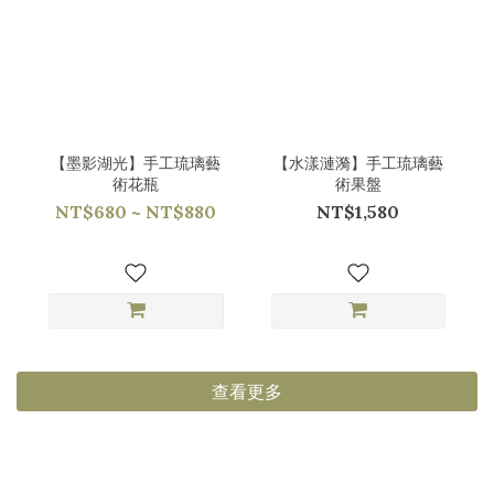
【墨影湖光】手工琉璃藝
【水漾漣漪】手工琉璃藝
術花瓶
術果盤
NT$680 ~ NT$880
NT$1,580
查看更多