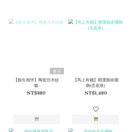
售完
【餘生相伴】陶瓷仿木紋
【馬上有錢】開運藝術擺
貓
飾(含底座)
NT$880
NT$1,480