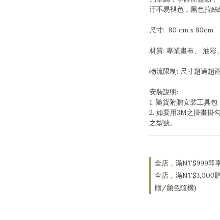
汙不易褪色，黑色拉絲
尺寸:  80 cm x 80cm 
材質: 專業畫布、 油
物流限制: 尺寸超過超
安裝說明:
1. 隨貨附贈安裝工具
2. 如要用3M之掛畫掛
之型號。
全店，滿NT$999即
全店，滿NT$3,00
贈/顏色隨機)