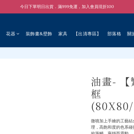
今日下單明日出貨．滿999免運，加入會員現折100
花器
裝飾畫&壁飾
家具
【出清專區】
部落格
關
油畫- 
框
(80X80
微噴加上手繪的工藝結
理，高飽和度的色系碰
的筆觸，寧靜而靈動，