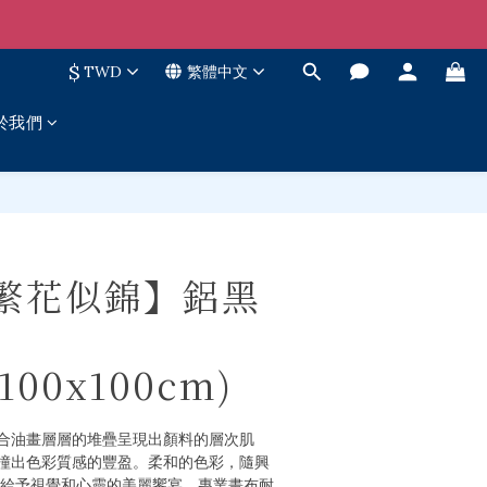
$
TWD
繁體中文
於我們
立即購買
【繁花似錦】鋁黑
/100x100cm)
合油畫層層的堆疊呈現出顏料的層次肌
撞出色彩質感的豐盈。柔和的色彩，隨興
 給予視覺和心靈的美麗饗宴。專業畫布耐