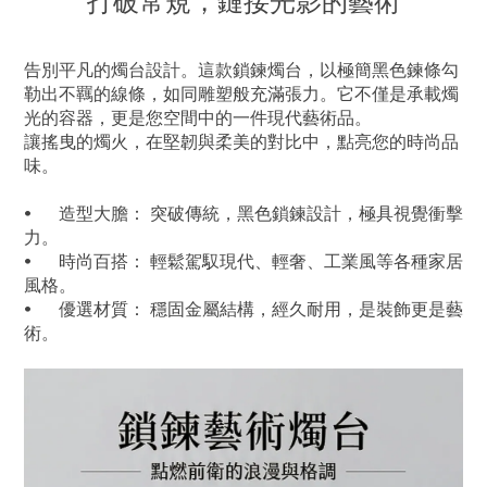
打破常規，鏈接光影的藝術
告別平凡的燭台設計。這款鎖鍊燭台，以極簡黑色鍊條勾
勒出不羈的線條，如同雕塑般充滿張力。它不僅是承載燭
光的容器，更是您空間中的一件現代藝術品。
讓搖曳的燭火，在堅韌與柔美的對比中，點亮您的時尚品
味。
•
造型大膽： 突破傳統，黑色鎖鍊設計，極具視覺衝擊
力。
•
時尚百搭： 輕鬆駕馭現代、輕奢、工業風等各種家居
風格。
•
優選材質： 穩固金屬結構，經久耐用，是裝飾更是藝
術。