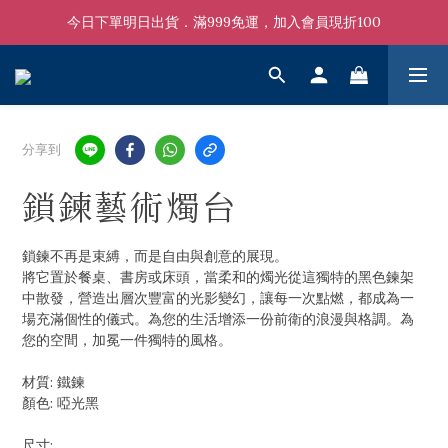
今日下單明日出貨．滿999免運，加入會員現折100
分享到
鎖鍊藝術燭台
鎖鍊不再是束縛，而是自由與創意的展現。
將它置於餐桌、書房或床頭，當柔和的燭光從這獨特的黑色鍊架
中散發，營造出層次豐富的光影變幻，讓每一次點燃，都成為一
場充滿個性的儀式。為您的生活增添一份前衛的浪漫與格調。為
您的空間，加冕一件獨特的風格。
材質: 鐵鍊
顏色: 啞光黑
尺寸: