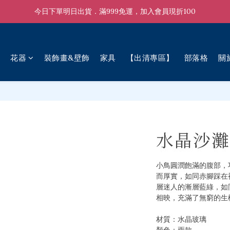
今日下單明日出貨．滿999免運，加入會員現折100
花器
裝飾畫&壁飾
家具
【出清專區】
部落格
關
水晶沙灘
小鳥圓潤飽滿的腹部，
而厚實，如同赤腳踩在
層迷人的漸層藍綠，如
相映，充滿了無窮的生
材質：水晶玻璃