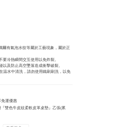
，偶爾有氣泡水纹等屬於工藝現象，屬於正
，不要冷熱瞬間交互使用以免炸裂。
磕碰以及防止高空墜落造成衝擊破裂。
劑在温水中清洗，請勿使用鐵刷刷洗，以免
享免運優惠
0贈『雙色牛皮紋柔軟皮革桌墊』乙張(累