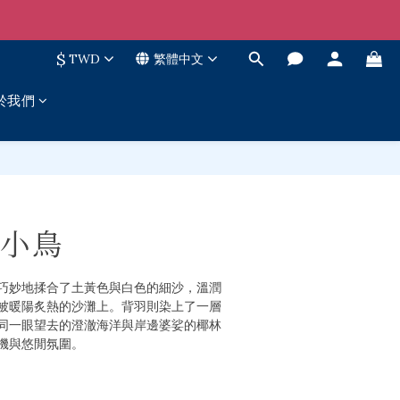
$
TWD
繁體中文
於我們
立即購買
小鳥
巧妙地揉合了土黃色與白色的細沙，溫潤
被暖陽炙熱的沙灘上。背羽則染上了一層
同一眼望去的澄澈海洋與岸邊婆娑的椰林
機與悠閒氛圍。