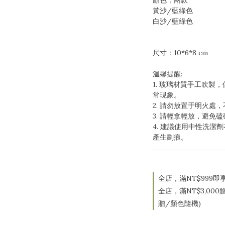
顏色：兩款
黃沙/藍綠色
白沙/藍綠色
尺寸：10*6*8 cm
溫馨提醒:
1. 玻璃材質手工吹製
常現象。
2. 請勿放置于明火處
3. 請輕拿輕放，避免
4. 建議使用中性洗潔
產生劃痕。
全店，滿NT$999即
全店，滿NT$3,00
贈/顏色隨機)