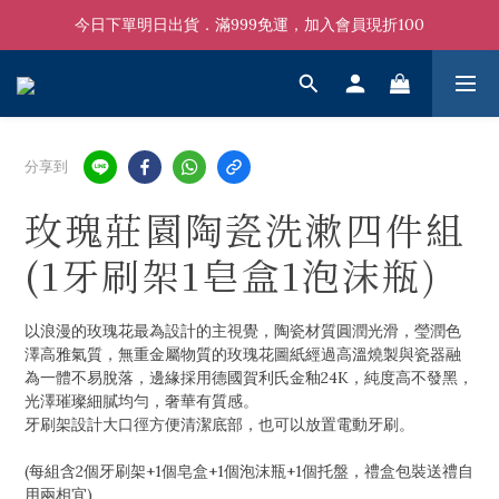
今日下單明日出貨．滿999免運，加入會員現折100
分享到
玫瑰莊園陶瓷洗漱四件組
(1牙刷架1皂盒1泡沫瓶)
以浪漫的玫瑰花最為設計的主視覺，陶瓷材質圓潤光滑，瑩潤色
澤高雅氣質，無重金屬物質的玫瑰花圖紙經過高溫燒製與瓷器融
為一體不易脫落，邊緣採用德國賀利氏金釉24K，純度高不發黑，
光澤璀璨細膩均勻，奢華有質感。
牙刷架設計大口徑方便清潔底部，也可以放置電動牙刷。
(每組含2個牙刷架+1個皂盒+1個泡沫瓶+1個托盤，禮盒包裝送禮自
用兩相宜)