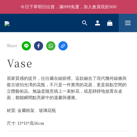
今日下單明日出貨．滿999免運，加入會員現折100
Share
Vase
居家質感的提升，往往藏在細節裡。這款融合了現代幾何線條與
復古琥珀光澤的花瓶，不只是一件實用的花器，更是裝點空間的
立體藝術品。無論是隨意插上一束鮮花，或是靜靜地放置在桌
面，都能瞬間點亮家中的溫馨與優雅。
材質: 金屬框架、玻璃花瓶
尺寸: 13*13*高16cm