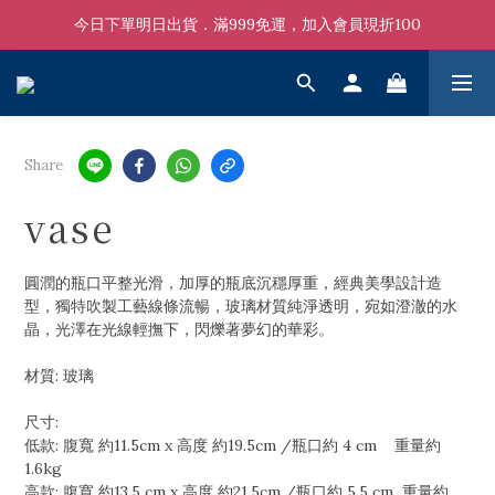
今日下單明日出貨．滿999免運，加入會員現折100
Share
vase
圓潤的瓶口平整光滑，加厚的瓶底沉穩厚重，經典美學設計造
型，獨特吹製工藝線條流暢，玻璃材質純淨透明，宛如澄澈的水
晶，光澤在光線輕撫下，閃爍著夢幻的華彩。
材質: 玻璃
尺寸: 
低款: 腹寬 約11.5cm x 高度 約19.5cm /瓶口約 4 cm    重量約
1.6kg
高款: 腹寬 約13.5 cm x 高度 約21.5cm /瓶口約 5.5 cm  重量約