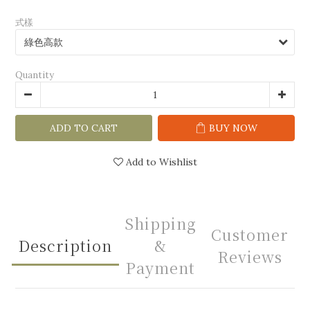
式樣
Quantity
ADD TO CART
BUY NOW
Add to Wishlist
Shipping
Customer
Description
&
Reviews
Payment