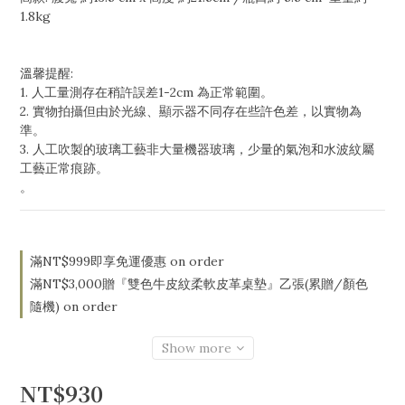
1.8kg
溫馨提醒:
1. 人工量測存在稍許誤差1-2cm 為正常範圍。
2. 實物拍攝但由於光線、顯示器不同存在些許色差，以實物為
準。
3. 人工吹製的玻璃工藝非大量機器玻璃，少量的氣泡和水波紋屬
工藝正常痕跡。
。
滿NT$999即享免運優惠 on order
滿NT$3,000贈『雙色牛皮紋柔軟皮革桌墊』乙張(累贈/顏色
隨機) on order
Show more
NT$930