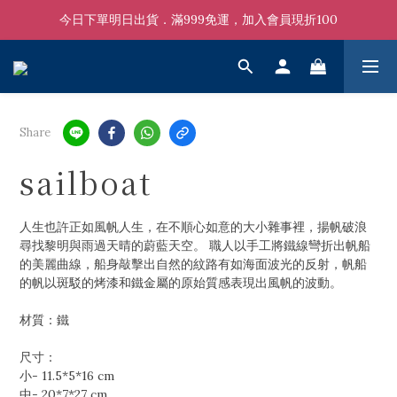
今日下單明日出貨．滿999免運，加入會員現折100
Share
sailboat
人生也許正如風帆人生，在不順心如意的大小雜事裡，揚帆破浪
尋找黎明與雨過天晴的蔚藍天空。 職人以手工將鐵線彎折出帆船
的美麗曲線，船身敲擊出自然的紋路有如海面波光的反射，帆船
的帆以斑駁的烤漆和鐵金屬的原始質感表現出風帆的波動。
材質：鐵
尺寸：
小- 11.5*5*16 cm
中- 20*7*27 cm