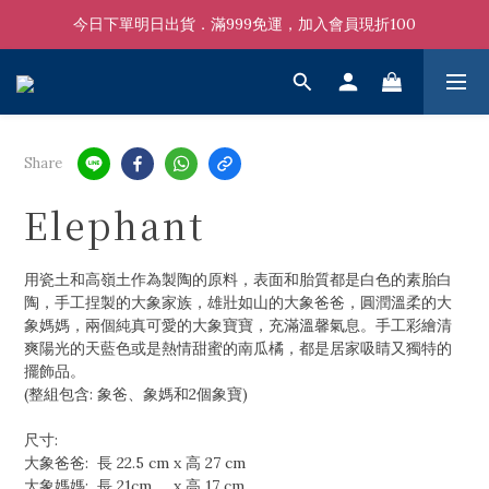
今日下單明日出貨．滿999免運，加入會員現折100
Share
Elephant
用瓷土和高嶺土作為製陶的原料，表面和胎質都是白色的素胎白
陶，手工捏製的大象家族，雄壯如山的大象爸爸，圓潤溫柔的大
象媽媽，兩個純真可愛的大象寶寶，充滿溫馨氣息。手工彩繪清
爽陽光的天藍色或是熱情甜蜜的南瓜橘，都是居家吸睛又獨特的
擺飾品。
(整組包含: 象爸、象媽和2個象寶)
尺寸:
大象爸爸:  長 22.5 cm x 高 27 cm
大象媽媽:  長 21cm     x 高 17 cm