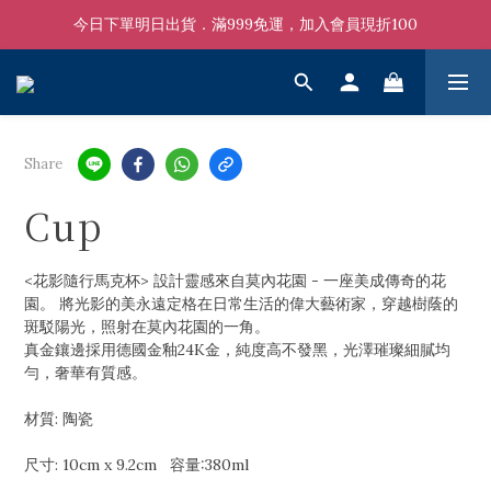
今日下單明日出貨．滿999免運，加入會員現折100
Share
Cup
<花影隨行馬克杯> 設計靈感來自莫內花園 - 一座美成傳奇的花
園。 將光影的美永遠定格在日常生活的偉大藝術家，穿越樹蔭的
斑駁陽光，照射在莫內花園的一角。
真金鑲邊採用德國金釉24K金，純度高不發黑，光澤璀璨細膩均
勻，奢華有質感。
材質: 陶瓷
尺寸: 10cm x 9.2cm   容量:380ml