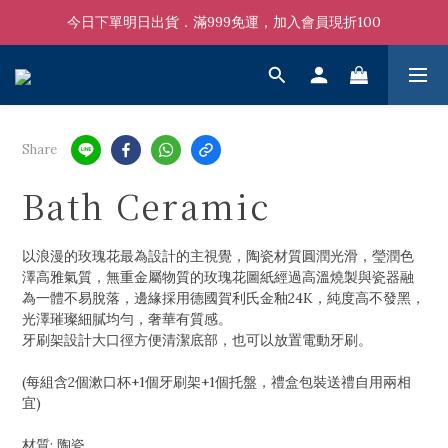
今日下單明日出貨．滿999免運，加入會員現折100
Share
Bath Ceramic
以浪漫的玫瑰花最為設計的主視覺，陶瓷材質圓潤光滑，瑩潤色
澤高雅氣質，無重金屬物質的玫瑰花圖紙經過高溫燒製與瓷器融
為一體不易脫落，邊緣採用德國賀利氏金釉24K，純度高不發黑，
光澤璀璨細膩均勻，奢華有質感。
牙刷架設計大口徑方便清潔底部，也可以放置電動牙刷。
(每組含2個漱口杯+1個牙刷架+1個托盤，禮盒包裝送禮自用兩相
宜)
材質: 陶瓷