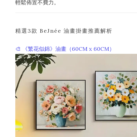
輕鬆佈置不費力。
精選3款 BeJnée 油畫掛畫推薦解析
🎨 《繁花似錦》油畫（60CM x 60CM）