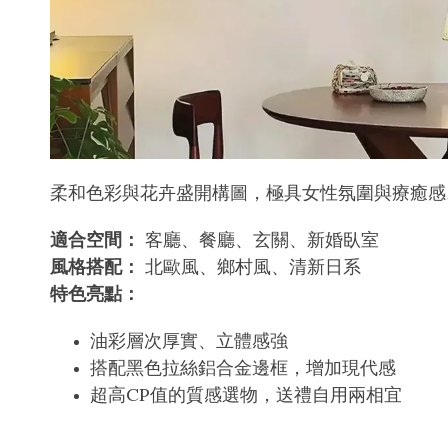
柔和色彩與花卉盛開構圖，極具女性氛圍與療癒感
適合空間：
客廳、餐廳、玄關、新婚臥室
風格搭配：
北歐風、鄉村風、清新日系
特色亮點：
油彩層次厚實、立體感強
搭配黑色拉絲鋁合金邊框，增加現代感
超高CP值的質感選物，送禮自用兩相宜