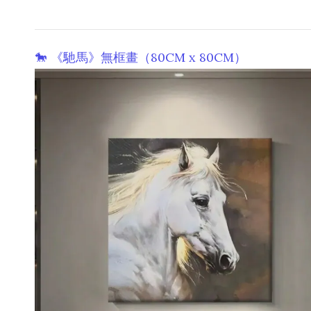
🐎 《馳馬》無框畫（80CM x 80CM）