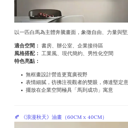
以一匹白馬為主體奔騰畫面，象徵自由、力量與堅
適合空間：
書房、辦公室、企業接待區
風格搭配：
工業風、現代簡約、男性化空間
特色亮點：
無框畫設計營造更寬廣視野
表情細膩，彷彿注視觀者的雙眼，傳達堅定
擺放在企業空間極具「馬到成功」寓意
🍂 《浪漫秋天》油畫（60CM x 40CM）