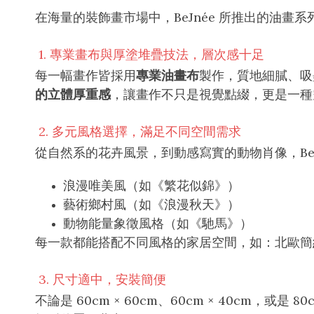
在海量的裝飾畫市場中，BeJnée 所推出的油畫
1. 專業畫布與厚塗堆疊技法，層次感十足
每一幅畫作皆採用
專業油畫布
製作，質地細膩、吸
的立體厚重感
，讓畫作不只是視覺點綴，更是一種
2. 多元風格選擇，滿足不同空間需求
從自然系的花卉風景，到動感寫實的動物肖像，BeJ
浪漫唯美風（如《繁花似錦》）
藝術鄉村風（如《浪漫秋天》）
動物能量象徵風格（如《馳馬》）
每一款都能搭配不同風格的家居空間，如：北歐簡
3. 尺寸適中，安裝簡便
不論是 60cm × 60cm、60cm × 40cm，或