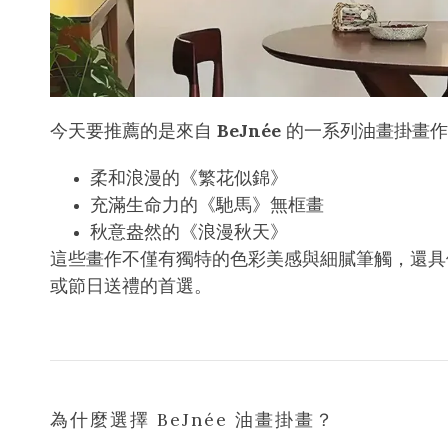
今天要推薦的是來自
BeJnée
的一系列油畫掛畫作
柔和浪漫的《繁花似錦》
充滿生命力的《馳馬》無框畫
秋意盎然的《浪漫秋天》
這些畫作不僅有獨特的色彩美感與細膩筆觸，還具
或節日送禮的首選。
為什麼選擇 BeJnée 油畫掛畫？