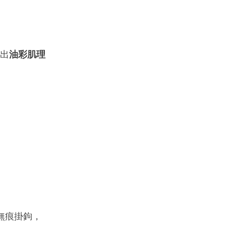
出
油彩肌理
3M無痕掛鉤，