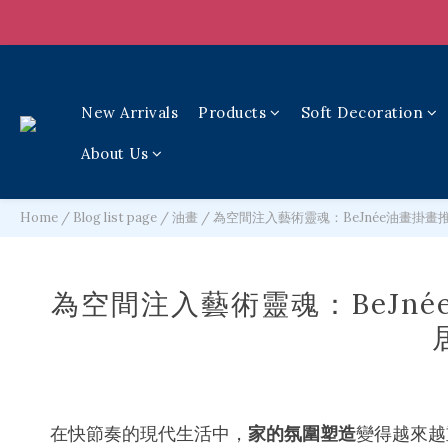
New Arrivals
Products
Soft Decoration
About Us
Home
/
Blog list page
/
油畫
/
為空間注入藝術靈魂：BeJnée油畫掛
為空間注入藝術靈魂：BeJn
在快節奏的現代生活中，
家的氛圍塑造
變得越來越