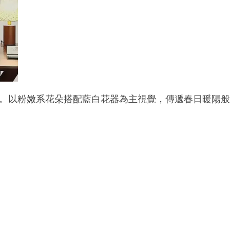
。以粉嫩系花朵搭配藍白花器為主視覺，傳遞春日暖陽般