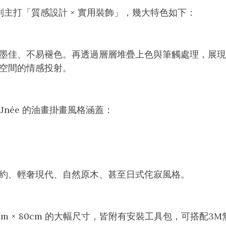
系列主打「質感設計 × 實用裝飾」，幾大特色如下：
墨佳、不易褪色。再透過層層堆疊上色與筆觸處理，展現
空間的情感投射。
née 的油畫掛畫風格涵蓋：
約、輕奢現代、自然原木、甚至日式侘寂風格。
是 80cm × 80cm 的大幅尺寸，皆附有安裝工具包，可搭配