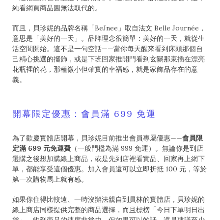
純看網頁商品圖無法取代的。
而且，貝珍妮的品牌名稱「BeJnee」取自法文 Belle Journée，
意思是「美好的一天」。品牌理念很簡單：美好的一天，就從生
活空間開始。這不是一句空話——當你每天醒來看到床頭那個自
己精心挑選的擺飾，或是下班回家推開門看到玄關那束插在漂亮
花瓶裡的花，那種微小但確實的幸福感，就是家飾品存在的意
義。
開幕限定優惠：會員滿 699 免運
為了歡慶實體店開幕，貝珍妮目前推出會員專屬優惠——
會員限
定滿 699 元免運費
（一般門檻為滿 999 免運）。無論你是到店
選購之後想加購線上商品，或是先到店裡看實品、回家再上網下
單，都能享受這個優惠。加入會員還可以立即折抵 100 元，等於
第一次購物馬上就有感。
如果你住得比較遠、一時沒辦法親自到員林的實體店，貝珍妮的
線上商店同樣提供完整的商品選擇，而且標榜「今日下單明日出
貨」，收到商品的速度非常快。但如果可以的話，還是建議至少