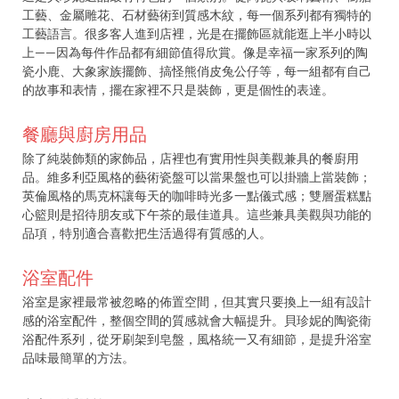
工藝、金屬雕花、石材藝術到質感木紋，每一個系列都有獨特的
工藝語言。很多客人進到店裡，光是在擺飾區就能逛上半小時以
上——因為每件作品都有細節值得欣賞。像是幸福一家系列的陶
瓷小鹿、大象家族擺飾、搞怪熊俏皮兔公仔等，每一組都有自己
的故事和表情，擺在家裡不只是裝飾，更是個性的表達。
餐廳與廚房用品
除了純裝飾類的家飾品，店裡也有實用性與美觀兼具的餐廚用
品。維多利亞風格的藝術瓷盤可以當果盤也可以掛牆上當裝飾；
英倫風格的馬克杯讓每天的咖啡時光多一點儀式感；雙層蛋糕點
心籃則是招待朋友或下午茶的最佳道具。這些兼具美觀與功能的
品項，特別適合喜歡把生活過得有質感的人。
浴室配件
浴室是家裡最常被忽略的佈置空間，但其實只要換上一組有設計
感的浴室配件，整個空間的質感就會大幅提升。貝珍妮的陶瓷衛
浴配件系列，從牙刷架到皂盤，風格統一又有細節，是提升浴室
品味最簡單的方法。