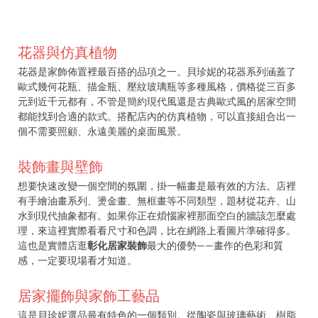
花器與仿真植物
花器是家飾佈置裡最百搭的品項之一。貝珍妮的花器系列涵蓋了
歐式幾何花瓶、描金瓶、壓紋玻璃瓶等多種風格，價格從三百多
元到近千元都有，不管是簡約現代風還是古典歐式風的居家空間
都能找到合適的款式。搭配店內的仿真植物，可以直接組合出一
個不需要照顧、永遠美麗的桌面風景。
裝飾畫與壁飾
想要快速改變一個空間的氛圍，掛一幅畫是最有效的方法。店裡
有手繪油畫系列、燙金畫、無框畫等不同類型，題材從花卉、山
水到現代抽象都有。如果你正在煩惱家裡那面空白的牆該怎麼處
理，來這裡實際看看尺寸和色調，比在網路上看圖片準確得多。
這也是實體店逛
彰化居家裝飾
最大的優勢——畫作的色彩和質
感，一定要現場看才知道。
居家擺飾與家飾工藝品
這是貝珍妮選品最有特色的一個類別。從陶瓷與玻璃藝術、樹脂