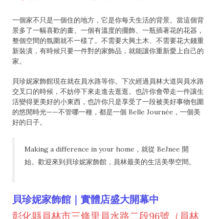
一個家不只是一個住的地方，它是你每天生活的背景。當這個背
景多了一幅喜歡的畫、一個有溫度的擺飾、一瓶插著花的花器，
整個空間的氛圍就不一樣了。不需要大興土木、不需要花大錢重
新裝潢，有時候只要一件對的家飾品，就能讓你重新愛上自己的
家。
貝珍妮家飾館現在就在員水路等你。下次經過員林大道與員水路
交叉口的時候，不妨停下來走進去逛逛。也許你會帶走一件讓生
活變得更美好的小東西，也許你只是享受了一段被美好事物包圍
的悠閒時光——不管哪一種，都是一個 Belle Journée，一個美
好的日子。
Making a difference in your home，就從 BeJnee 開
始。歡迎來到貝珍妮家飾館，員林最美的生活美學空間。
貝珍妮家飾館｜實體店盛大開幕中
彰化縣員林市三條里員水路二段96號（員林