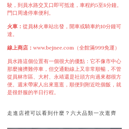
駛，到員水路交叉口即可抵達，車程約5至8分鐘。
門口周邊停車便利。
火車：
從員林火車站出發，開車或騎車約10分鐘可
達。
線上商店：
www.bejnee.com
（全館滿999免運）
員水路這個位置有一個很大的優點：它不像市中心
那麼擁擠難停車，但交通動線上又非常順暢，不管
從員林市區、大村、永靖還是社頭方向過來都很方
便。週末帶家人出來逛逛，順便到附近吃個飯，就
是很舒服的半日行程。
走進店裡可以看到什麼？六大品類一次逛齊