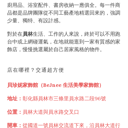
廚用品、浴室配件、書房收納一應俱全。每一件商
品都是品牌團隊從不同工藝產地精選回來的，強調
少量、獨特、有設計感。
對於在
員林
生活、工作的人來說，終於可以不用跑
台中或上網碰運氣，在地就能逛到一家有質感的家
飾店，慢慢挑選屬於自己居家風格的物件。
店在哪裡？交通超方便
貝珍妮家飾館（BeJnee 生活美學家飾館）
地址：
彰化縣員林市三條里員水路二段96號
位置：
員林大道與員水路交叉口
開車：
從國道一號員林交流道下來，沿員林大道行