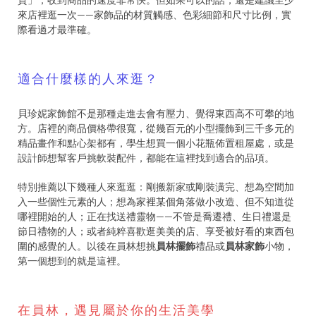
來店裡逛一次——家飾品的材質觸感、色彩細節和尺寸比例，實
際看過才最準確。
適合什麼樣的人來逛？
貝珍妮家飾館不是那種走進去會有壓力、覺得東西高不可攀的地
方。店裡的商品價格帶很寬，從幾百元的小型擺飾到三千多元的
精品畫作和點心架都有，學生想買一個小花瓶佈置租屋處，或是
設計師想幫客戶挑軟裝配件，都能在這裡找到適合的品項。
特別推薦以下幾種人來逛逛：剛搬新家或剛裝潢完、想為空間加
入一些個性元素的人；想為家裡某個角落做小改造、但不知道從
哪裡開始的人；正在找送禮靈物——不管是喬遷禮、生日禮還是
節日禮物的人；或者純粹喜歡逛美美的店、享受被好看的東西包
圍的感覺的人。以後在員林想挑
員林擺飾
禮品或
員林家飾
小物，
第一個想到的就是這裡。
在員林，遇見屬於你的生活美學