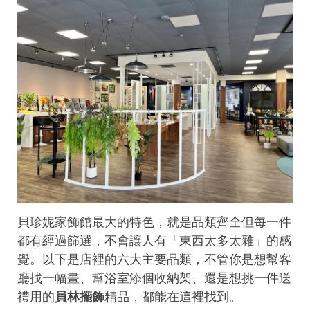
貝珍妮家飾館最大的特色，就是品類齊全但每一件
都有經過篩選，不會讓人有「東西太多太雜」的感
覺。以下是店裡的六大主要品類，不管你是想幫客
廳找一幅畫、幫浴室添個收納架、還是想挑一件送
禮用的
員林擺飾
精品，都能在這裡找到。