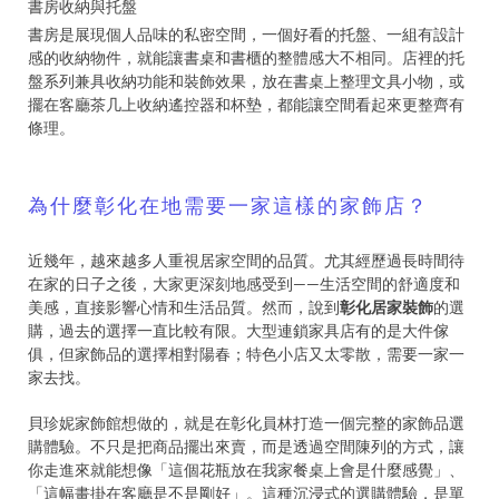
書房收納與托盤
書房是展現個人品味的私密空間，一個好看的托盤、一組有設計
感的收納物件，就能讓書桌和書櫃的整體感大不相同。店裡的托
盤系列兼具收納功能和裝飾效果，放在書桌上整理文具小物，或
擺在客廳茶几上收納遙控器和杯墊，都能讓空間看起來更整齊有
條理。
為什麼彰化在地需要一家這樣的家飾店？
近幾年，越來越多人重視居家空間的品質。尤其經歷過長時間待
在家的日子之後，大家更深刻地感受到——生活空間的舒適度和
美感，直接影響心情和生活品質。然而，說到
彰化居家裝飾
的選
購，過去的選擇一直比較有限。大型連鎖家具店有的是大件傢
俱，但家飾品的選擇相對陽春；特色小店又太零散，需要一家一
家去找。
貝珍妮家飾館想做的，就是在彰化員林打造一個完整的家飾品選
購體驗。不只是把商品擺出來賣，而是透過空間陳列的方式，讓
你走進來就能想像「這個花瓶放在我家餐桌上會是什麼感覺」、
「這幅畫掛在客廳是不是剛好」。這種沉浸式的選購體驗，是單